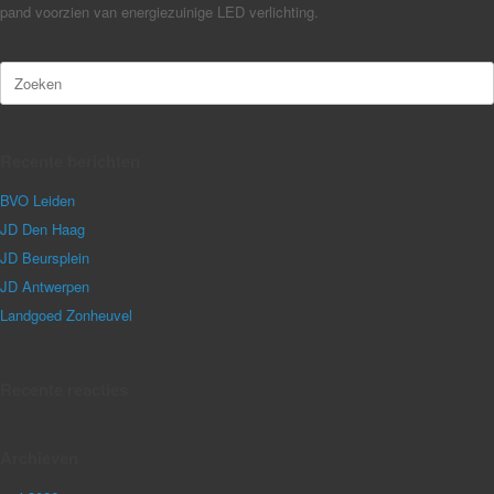
pand voorzien van energiezuinige LED verlichting.
Zoeken
naar:
Recente berichten
BVO Leiden
JD Den Haag
JD Beursplein
JD Antwerpen
Landgoed Zonheuvel
Recente reacties
Archieven