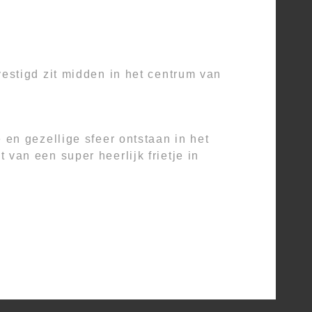
estigd zit midden in het centrum van
 en gezellige sfeer ontstaan in het
van een super heerlijk frietje in