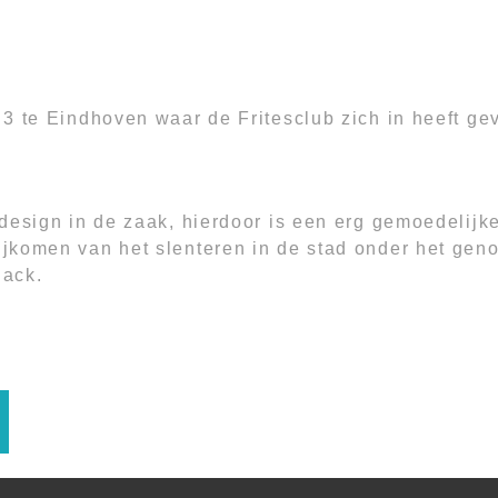
3 te Eindhoven waar de Fritesclub zich in heeft gev
design in de zaak, hierdoor is een erg gemoedelijke
komen van het slenteren in de stad onder het genot 
nack.