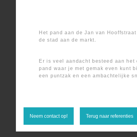
Het pand aan de Jan van Hooffstraat 
de stad aan de markt.
Er is veel aandacht besteed aan het 
pand waar je met gemak even kunt bij
een puntzak en een ambachtelijke s
Neem contact op!
Terug naar referenties